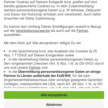
werden also dringend gebraucht, sagt die IHK. Das
JHQ-Areal sollte zumindest einen Teil des Bedarfs
decken. 60 Hektar waren geplant. Mönchengladbach
stehe vor angespannten kommunalen Finanzen. Eine
starke Wirtschaft würde den Haushalt zumindest
teilweise stützen.
Anzeige
Anzeige
Anzeige