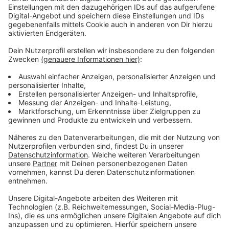
Jugendzentrum oder andere öffentliche Einrichtungen
entstehen können. Beide Parteien fordern vom Land,
die Pläne nochmal zu überarbeiten.
Anzeige
IHK in Mönchengladbach fordert Ersatz
Anzeige
Die IHK hat ein Schreiben formuliert, an die
Staatskanzlei, das Wirtschaftsministerium sowie die
Bezirksregierung und Oberbürgermeister Felix
Heinrichs. Darin fordert sie, dass andere große Flächen
für neue Gewerbe bereitgestellt werden - quasi als
Ersatz für das JHQ-Gelände. Bisher nehmen
Gewerbeflächen rund 3 Prozent der gesamten
Stadtfläche bei uns in Anspruch. Neue Gewerbeflächen