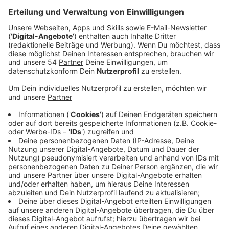
Bundeswehr gebaut werden. Dafür kommt Kritik
von Politikern aus der Stadt.
Veröffentlicht:
Donnerstag, 20.11.2025 06:00
Anzeige
Eigentlich hatte die Stadt gehofft, dass auf dem etwa
400 Hektar großen JHQ-Gelände auch Platz für neue
Gewerbeflächen sein würde. Das Land plant aber ein
Abschiebegefängnis und Kasernen. Das sei ein
massiver Rückschritt für die wirtschaftliche
Entwicklung in unserer Stadt, sagt die SPD-
Ratsfraktion. Die Fläche würde dringend gebraucht
werden, um Arbeitsplätze zu schaffen. Auch der
Kreisverband der Linken in Mönchengladbach kritisiert
die Pläne: Statt eines Militärstützpunktes hätte hier
dringend benötigter sozialer Wohnraum, ein