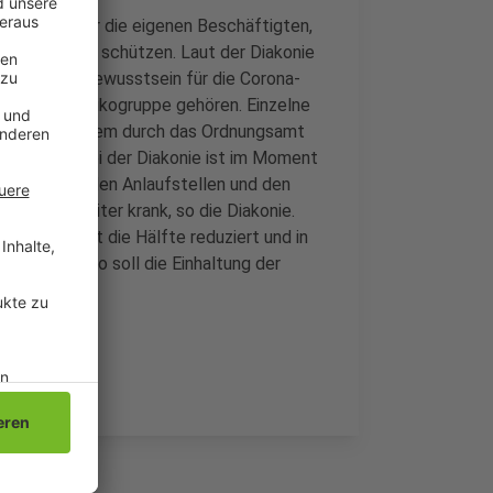
 als auch für die eigenen Beschäftigten,
vor dem Virus schützen. Laut der Diakonie
in großes Bewusstsein für die Corona-
ass sie zur Risikogruppe gehören. Einzelne
Stadt außerdem durch das Ordnungsamt
situation bei der Diakonie ist im Moment
ms, die in den Anlaufstellen und den
ige Mitarbeiter krank, so die Diakonie.
ften um fast die Hälfte reduziert und in
ichzeitig. So soll die Einhaltung der