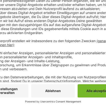
Das gelte sowohl für die Wohnungslosen in der Stadt,
so die Diakonie. Neue Regeln sollen alle Beteiligten 
gibt es unter den Obdachlosen in Mönchengladbach e
Situation. Die Betroffenen seien sich klar darüber, d
größere Gruppen von Wohnungslosen werden in der 
aufgrund des Kontaktverbots aufgelöst. Die Personal
angespannt. Denn man vesuche die verschiedenen Tea
Unterkünften arbeiten zu trennen. Außerdem seien ein
Zusätzlich wurde die Bettenzahl bei den Notunterkün
das Cafe Pflaster dürfen nur noch maximal 5 Gäste gle
Abstandsregel gewährleistet werden.
Anzeige