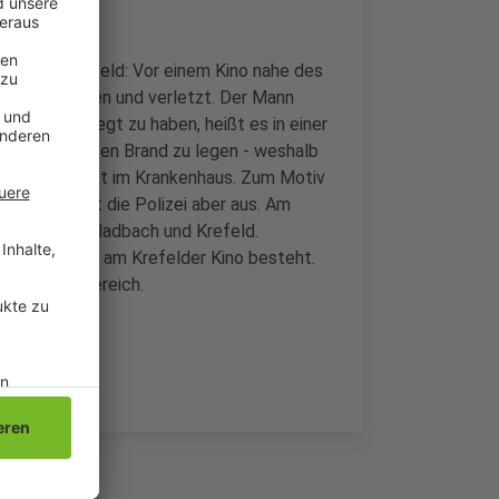
arstadt Krefeld: Vor einem Kino nahe des
 angeschossen und verletzt. Der Mann
er Stadt gelegt zu haben, heißt es in einer
t, einen vierten Brand zu legen - weshalb
det sich jetzt im Krankenhaus. Zum Motiv
grund schließt die Polizei aber aus. Am
hen Mönchengladbach und Krefeld.
u dem Einsatz am Krefelder Kino besteht.
z im Gleisbereich.