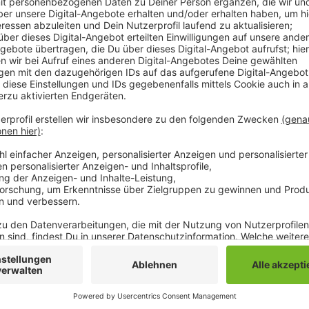
Dramatische Szenen gestern Abend in unserer Nachb
Krefelder Hauptbahnhofs hat die Polizei einen Mann
steht im dringenden Verdacht, vorher drei Brände in d
Pressemitteilung. Vor dem Kino habe er dann versuch
die Beamten auf den Mann schossen. Der Mann befin
ist noch nichts bekannt, einen terroristischen Hinter
Abend fuhren eine Zeit lang auch keine Züge zwisc
Inzwischen ist aber klar, dass kein Zusammenhang z
Stattdessen gab es einen separaten Feuerwehreinsat
Anzeige