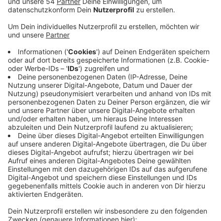
Anzeige
Der Mann soll vor drei Jahren einen psychisch kranken
Patienten mit einer Überdosis Beruhigungsmittel
getötet haben. Das Ganze soll in der psychiatrischen
Klinik in Viersen vorgefallen sein. Der Angeklagte soll in
der Tatnacht allein für den Patienten zuständig
gewesen sein. Dieser hatte sich das Gelenk
ausgekugelt und wurde deshalb auf der Orthopädie-
Station behandelt. Der 64jährige soll dem Patienten
ohne Rücksprache mit dem behandelnden Arzt
mehrfach starke Beruhigungsmittel gegeben haben.
Das hat dann zu der Überdosis geführt. Der
Angeklagte hat bereits ausgesagt, dass er den
unruhigen Senior mit dem Medikament ruhigstellen
wollte. Für den Prozess sind insgesamt vier
Verhandlungstage angesetzt.