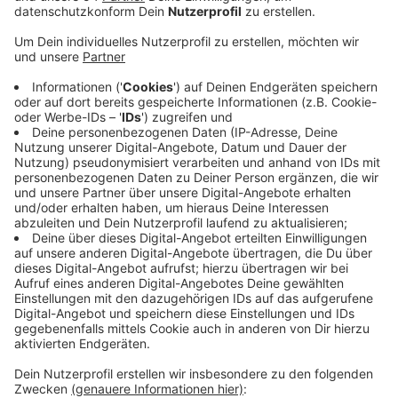
Anzeige
Insgesamt erhielten die Kommunen in NRW rund 892
Millionen Euro aus dem Fonds. Die rund 16 Millionen
Euro sind auf die verschiedenen Krankenhäuser in
Mönchengladbach aufgeteilt. Am meisten bekommen
die Kliniken Maria Hilf mit rund 7,7 Millionen Euro. Mit
dem Geld können die Krankenhäuser etwa ein
Patientenportal für digitales Aufnahme- und
Entlassmanagement, Digitales
Medikationsmanagement oder die elektronische
Dokumentation von Pflege- und
Behandlungsleistungen finanzieren. Insgesamt kamen
Nordrhein-Westfalen 892 Millionen Euro aus dem
Fonds zugute, über 620 Millionen Euro davon hat der
Bund für NRW bereitgestellt.
Anzeige