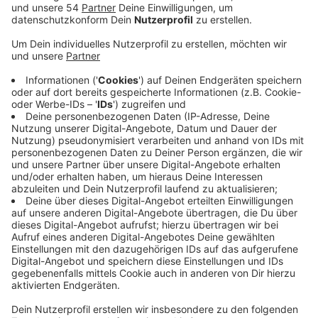
Anzeige
Spätestens seit Pandemie und Homeschooling ist klar:
Selbstständiges Lernen ist wichtig - oftmals aber
keine Methode, die Schülern konkret beigebracht wird.
Deshalb bietet der Studienkreis den Online-Kurs an.
Hier sollen die Schüler bis zur 10. Klasse Strategien
zum eigenständigen Lernen entwickeln und
Arbeitstechniken ausprobieren. Außerdem soll es
darum gehen, die eigenen Stärken zu erkennen und
sich realistische Lernziele zu setzen. Weitere Infos
zum kostenlosen Angebot und einen Link zum
Studienkreis findet ihr
hier
Informationen gibt es unter Tel.: 0800 111 12 12.