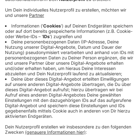
Anzeige
Die Stadt übernimmt vorübergehend die nächsten
2.000 Fahrrad-Ausleihen in ganz Mönchengladbach.
Das gilt auch für Neukunden. Sie haben so, die
Möglichkeit, das Nextbike-System einmal kostenlos
zu testen. Mit der Aktion sollen die
Mönchengladbacher während der Corona-Pandemie
sicher zur Arbeit oder zum Einkaufen kommen, so die
Stadt. Die Fahrräder selbst werden von Nextbike
regelmäßig gereinigt und desinfiziert. Die 30-minütige
Freifahrt gilt nur für das erste geliehene Rad.
Weitere Infos gibt es
hier
.
Anzeige