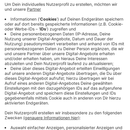
Bis Mitte Mai wird bei allen stehenden Grabmalen und
sonstigen baulichen Anlagen auf Gräbern überprüft, ob
sie standfest sind. Dafür wird mit einem speziellen
Gerät kurz Druck aufgebaut. Dabei wird festgestellt,
ob Grabmale umkippen könnten oder Schäden im
Fundament haben. Falls die Mags bei dieser Prüfung
Mängel findet, schreibt sie die Verantwortlichen der
jeweiligen Grabstätten an. Der- oder diejenigen sind
auch verantwortlich für die Sicherheit, so die Mags.
Anzeige
Anzeige