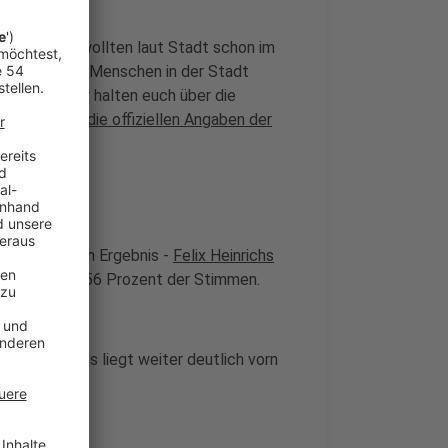
adbacher wollten laut Stadt schon im
 als 200.000 Menschen in der Stadt
hllokale. Wir halten euch über die
i nutzen wir die offiziellen Angaben der
ut vorläufigem Ergebnis -
Felix Heinrichs
nde auf 63,56 Prozent der Stimmen.
elix Heinrichs liegt weiter deutlich vorn