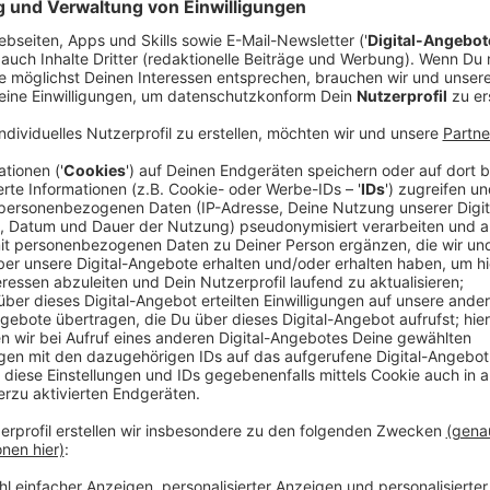
Rund 37.000 Mönchengladbacherinnen und Mönchengl
Vorfeld per Briefwahl ihre Stimme abgegeben - mehr
dürfen insgesamt wählen. Um 18 Uhr schließen die Wa
Auszählung und Ergebnisse auf dem Laufenden.
Dabe
Stadt Mönchengladbach.
Anzeige
19:11 Uhr:
Alle Stimmen sind gezählt. Damit hat - la
erfolgreich die Wiederwahl gewonnen.
er kommt am E
19:07Uhr:
247 von 249 Ergebnissen liegen jetzt vor. F
mit 63,6 Prozent der Stimmen.