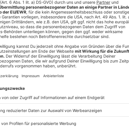
Minutentakt auch die Wahlbeteiligung. Und der Stimm
aber weiter viel aufzuholen, aktuell hat er rund 36 Pr
weiter bei knapp 64 Prozent.
18:30 Uhr:
Schon 193 Stimmbezirke sind ausgezählt.
ihre Stimme abgegeben - von fast 185.000. Damit lie
Prozent. 37.000 Mönchengladbacherinnen und Mönch
beantragt - sie waren heute natürlich nicht im Wahllok
rund 64 Prozent der Stimmen.
18:21 Uhr:
100 von 249 Stimmbezirken sind ausgezählt
Prozent der Stimmen deutlich vorne. Die Wahlbeteiligu
Prozent der Wahlberechtigten haben gewählt.
18:15 Uhr:
Die ersten Stimmen sind ausgezählt - akt