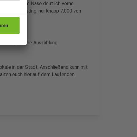
r Stimmen die Nase deutlich vorne.
n Bezirken niedrig: nur knapp 7.000 von
Nun beginnt die Auszählung.
lokale in der Stadt. Anschließend kann mit
alten euch hier auf dem Laufenden.