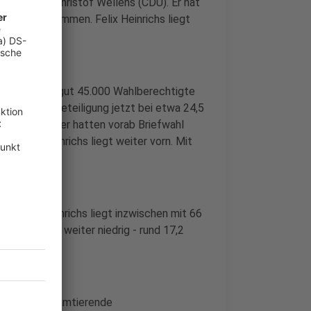
anteil von Christof Wellens (CDU). Er hat
ozent der Stimmen. Felix Heinrichs liegt
 Hier haben gut 45.000 Wahlberechtigte
gt die Wahlbeteiligung jetzt bei etwa 24,5
engladbacher hatten vorab Briefwahl
al. Felix Heinrichs liegt weiter vorn. Mit
. Felix Heinrichs liegt inzwischen mit 66
ng ist aber weiter niedrig - rund 17,2
uell hat der amtierende