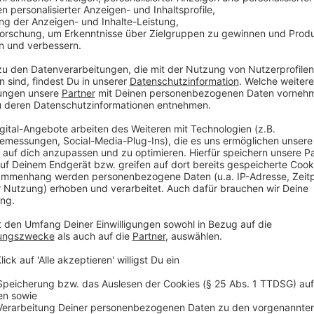
18:56 Uhr:
Fast alle Stimmen sind ausgezählt (244 vo
weiter vorne, mit fast 63,7 Prozent der Stimmen. Be
auf das Ergebnis.
Anzeige
©
RADIO 90,1
Felix Heinrichs wartet im Rathaus auf das Wahlergebni
Anzeige
18:47 Uhr:
Inzwischen fehlen nicht mehr viele Stim
sind ausgezählt, Felix Heinrichs liegt weiter bei run
Wahlbeteiligung ist mittlerweile auf über 30 Prozent
18:39 Uhr:
Immer mehr Briefwahlergebnisse trudeln j