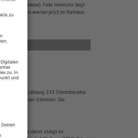
n 249 Ergebnisse). Felix Heinrichs liegt
ide Kandidaten warten jetzt im Rathaus
s
men in der Auszählung. 233 Stimmbezirke
d 63,6 Prozent der Stimmen. Die
 gestiegen.
etzt ein - und damit steigt im