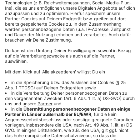
Wahl und im Stadtrat vorne, CDU und AfD liegen
dahinter.
18:30 Uhr: So sieht die Verteilung im Stadtrat
aktuell aus
CDU 11,96 %
SPD 29,35 %
GRÜNE 8,70 %
AfD 18,48 %
FDP 3,26 %
Die Linke 19,57 %
Die PARTEI 7,61 %