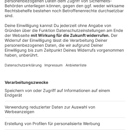
BSW 1,09 %
FREIE WÄHLER 0,00 %
Volt 0,00 %
18:27 Uhr: So sieht es aktuell bei der OB-Wahl aus
Felix Wolfgang Heinrichs, SPD: 41,57 %
Michael Hans-Joachim Immel, AfD: 22,75 %
Dr. Christof Wellens, CDU: 19,22 %
Marcel Klotz, GRÜNE: 4,90 %
Sebastian Merkens, Die Linke: 3,92 %
Martin Hans Sonneborn, Die PARTEI: 3,33 %