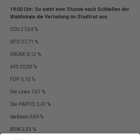
19:00 Uhr: So sieht eine Stunde nach Schließen der
Wahllokale die Verteilung im Stadtrat aus
CDU 27,04 %
SPD 27,71 %
GRÜNE 8,12 %
AfD 20,00 %
FDP 3,10 %
Die Linke 7,61 %
Die PARTEI 2,47 %
dieBasis 0,04 %
BSW 2,33 %