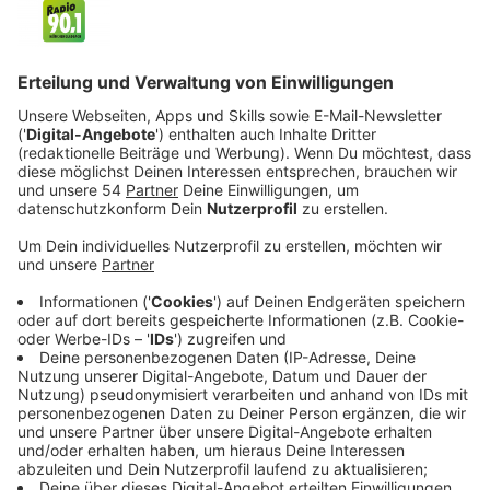
FREIE WÄHLER 0,25 %
Einzelbewerber Jansen, Erik 0,04 %
Volt 1,16 %
WerteUnion 0,13 %
19:00 Uhr: So sieht es eine Stunde nach Schließen
der Wahllokale bei der OB-Wahl aus
Dr. Christof Wellens, CDU 26,43 %
Felix Wolfgang Heinrichs, SPD 42,58 %
Marcel Klotz, GRÜNE 3,28 %
Michael Hans-Joachim Immel, AfD 17,68 %
Reiner Gutowski, FDP 1,42 %