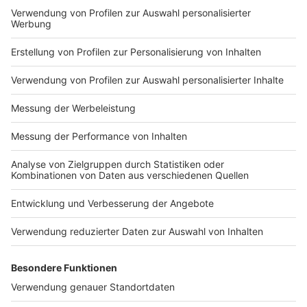
Michael Helmut Engel, Einzelbewerber: 1,96 %
Reiner Gutowski, FDP: 1,57 %
Jannik Andreas Kontalis, Einzelbewerber: 0,78 %
18:20 Uhr:
Erste Stimmen sind ausgezählt, vieles ist
aber noch offen. Bei der OB-Wahl liegt Felix Heinrichs
(SPD) aktuell mit über 43 Prozent vorne. Danach folgt
Michael Immel (AfD) mit über 16 Prozent. Christof
Wellens (CDU) kommt auf rund 13 Prozent, Sebastian
Merkens (die Linke) liegt bei über 8 Prozent, Martin
Sonneborn (Die Partei) bei über 7 Prozenz, Marcel
Klotz (Grüne) bei über 6 Prozent.
17:30 Uhr:
Noch eine halbe Stunde haben die
Wahllokale geöffnet. Danach kann offiziell die