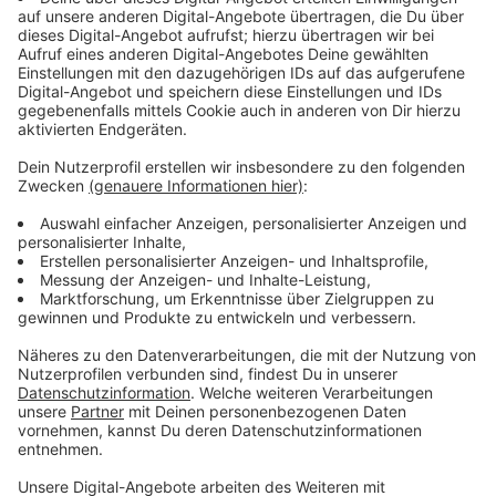
Sebastian Merkens, Die Linke 4,06 %
Martin Hans Sonneborn, Die PARTEI 2,50 %
Michael Helmut Engel, Einzelbewerber 1,20 %
Jannik Andreas Kontalis, Einzelbewerber 0,85 %
18:45 Uhr:
Die AfD legt sowohl bei der OB-Wahl als
auch im Stadtrat nach der aktuellen Auszählung
deutlich zu im Vergleich zur letzten Wahl. Die Grünen
verlieren deutlich, auch die CDU verliert etwas. Bei der
SPD gibt es ein leichtes Plus.
18:35 Uhr:
Es sind noch nicht alle Stimmen ausgezählt
und das Endergebnis ist noch offen. Es zeichnen sich
aber aktuell erste Trends ab: Die SPD liegt bei der OB-