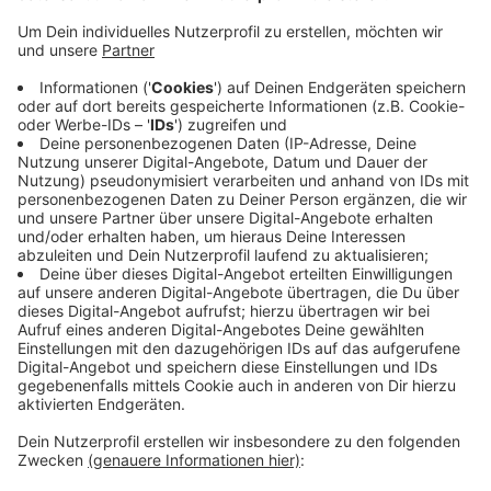
Anzeige
Die Zahl der Corona-Infektionen in Mönchengladbach
ist heute wieder stark angestiegen. Das
Gesundheitsam meldet für heute fast 90 neue
Nachweise von Corna-Erkrankungen. 27 Kranke gelten
außerdem seit heute wieder als geheilt. Aktuell sind
damit deutlich über 400 Menschen in der Stadt an
Corona erkrankt. Der Inzidenzwert für die
Neuinfektionen innerhalb von sieben tagen hat damit
auch noch mal einen deutlichen Satz nach oben
gemacht - er liegt jetzt bei 137,5 Neuinfektionen pro
100.000 Einwohner.
Anzeige