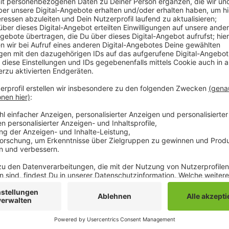
Die Besucherregeln in den Mönchengladbacher Kran
kommenden Woche gelockert. Darauf haben sich die vi
Krankenhäusern war es besonders wichtig zu einer e
wollen die Kliniken Verwirrung unter den Besuchern 
Maria Hilf, das Eli und die Krankenhäuser Neuwerk u
einen Besucher empfangen. Unterschiede gibt es bei
Besuchszeiten. Besucher müssen entweder vollständ
aktuellen offiziellen Corona-Test vorweisen. Außerde
eines medizinischen Mund-Nasen-Schutzes. Das Einf
sich die Krankenhäuser außerdem je nach Lage weiter
Anzeige