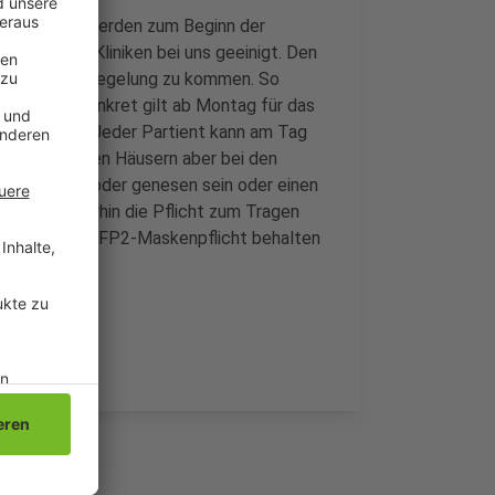
kenhäusern werden zum Beginn der
er großen Kliniken bei uns geeinigt. Den
inheitlichen Regelung zu kommen. So
vermeiden. Konkret gilt ab Montag für das
nd Bethesda: Jeder Partient kann am Tag
 den einzelnen Häusern aber bei den
ig geimpft oder genesen sein oder einen
m gilt weiterhin die Pflicht zum Tragen
ühren einer FFP2-Maskenpflicht behalten
hin vor.