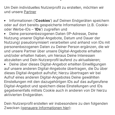
Veröffentlicht:
Dienstag, 18.04.2023 06:08
Anzeige
Bewohner anderer Nachbargemeinden hätten leichte
Anzeichen wahrgenommen, heißt es. Die
Messstationen haben ein Beben mit der Stärke 2,8 auf
der Richterskala aufgezeichnet - es war für die
meisten also gar nicht spürbar. Erdbeben sind in
unserer Region allerdings nicht neu, denn hier liegt die
sogenannte Niederrheinische Bucht, die als besonders
erbebengefährdetes Gebiet gilt.
Anzeige