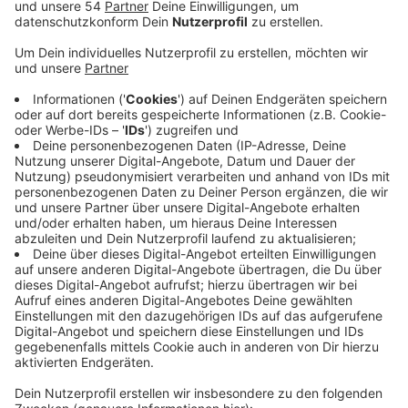
Anzeige
Kita-Mitarbeitende fallen nicht nur öfter wegen
Infektionen aus - vor allem Ausfälle durch psychische
Erkrankungen liegen über dem Schnitt. Außerdem sind
die Krankheitstage in den vergangenen Jahren stark
gestiegen. Das stellt die Bertelsmann Stiftung fest.
Bei uns in Mönchengladbach bestätigen die Kita-
Träger diesen Trend aber nur teilweise. Bei uns in der
Stadt beobachtet auch die AWO einen Anstieg der
Krankheitstage beim Personal in ihren Kitas. Letztes
Jahr waren Mitarbeitende demnach im Schnitt 9 Tage
krank, dieses Jahr sind es bis jetzt schon 14. Bis Ende
des Jahres rechnet die AWO mit einer Verdopplung.
Die Gründe dafür ließen sich aber nur schwer sagen. In
den städtischen Kitas lässt sich ein
überdurchschnittlich hoher Krankenstand laut Stadt