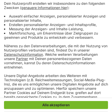
Sicherheitsabstände. Maskenpflicht gilt beim
Betreten des Kinos, allerdings nicht im Saal selbst.
Außerdem sollen alle Besucher ihre Kontaktdaten für
die Rückverfolgung von Infektionsketten angeben. In
der Zeit des Lockdowns haben rund 20.000 Menschen
die Autokinos in Mönchengladbach und Willich
besucht, heißt es vom Comet Cine Center.
Anzeige
Anzeige
Anzeige