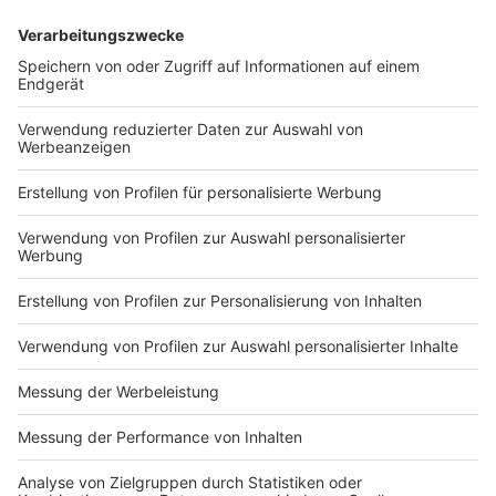
neuen Angebote grundsätzlich positiv. Die
Gewerkschaft sieht Potenziale insbesondere bei
wiederkehrenden organisatorischen und
kommunikativen Aufgaben. Gleichzeitig fordert sie,
Datenschutz, Qualifizierung und eine verlässliche
digitale Infrastruktur konsequent mitzudenken.
Außerdem warnt der VBE davor, Künstliche Intelligenz
als Antwort auf den Lehrkräftemangel zu verstehen.
Auch Ministerin Feller betont, dass KI menschliche
Arbeit nicht ersetzen könne.
„KI ist lediglich ein Hilfsmittel, der Mensch steht
über der KI“
sagte sie im Interview. Ziel sei es, Lehrkräfte zu
entlasten und ihnen mehr Zeit für die Arbeit mit
Schülerinnen und Schülern zu verschaffen.