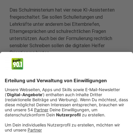
Das Schulministerium hat vier neue KI-Assistenten
freigeschaltet. Sie sollen Schulleitungen und
Lehrkräfte unter anderem bei Elternbriefen,
Elterngesprächen und schulrechtlichen Fragen
unterstützen. Auch bei der Formulierung rechtlich
sensibler Schreiben sollen die digitalen Helfer
Orientierung bieten.
Schulministerin Dorothee Feller sieht darin eine
konkrete Unterstützung für die Schulen. Im Interview
mit uns sagte sie:
„Sicherlich haben viele auch Textbausteine für
Briefe in der Schublade, aber hier kriege ich noch
mal den Bezug hin, zum Beispiel, dass ich die
Rechtsnorm auch genannt bekomme, dass ich
genau weiß, wo ich nachschlagen muss.“