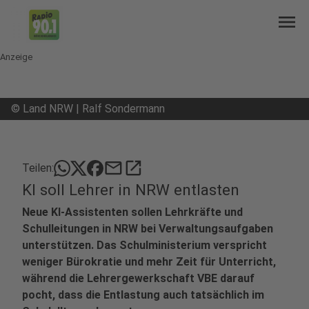
menu
Anzeige
©
Land NRW | Ralf Sondermann
mail
open_in_new
Teilen:
KI soll Lehrer in NRW entlasten
Neue KI-Assistenten sollen Lehrkräfte und
Schulleitungen in NRW bei Verwaltungsaufgaben
unterstützen. Das Schulministerium verspricht
weniger Bürokratie und mehr Zeit für Unterricht,
während die Lehrergewerkschaft VBE darauf
pocht, dass die Entlastung auch tatsächlich im