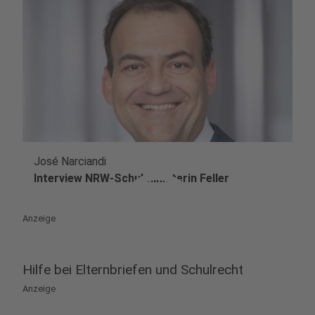
José Narciandi
play_circle
Interview NRW-Schulministerin Feller
Anzeige
Hilfe bei Elternbriefen und Schulrecht
Anzeige