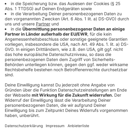
Unterrichtsmaterial analysieren und Texte
sprachsensibel aufbereiten. Darüber hinaus sollen
Schreiben in andere Sprachen übersetzt werden
können.
Feller nennt als Beispiel die Möglichkeit, bestehende
Medienkonzepte zu überprüfen und
weiterzuentwickeln. Zudem könnten Schulen dadurch
leichter mit Eltern kommunizieren, die nur
eingeschränkt Deutsch sprechen.
Anzeige
VBE begrüßt die Pläne mit Vorbehalten
Anzeige
Der Verband Bildung und Erziehung (VBE) bewertet die