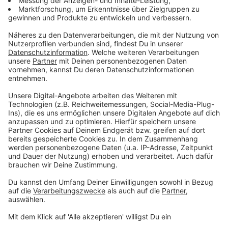
NRW-spezifisch.“
Die Ministerin verweist außerdem darauf, dass die
Anwendungen über eine geschützte Infrastruktur der
Länder bereitgestellt werden.
Anzeige
Unterstützung auch bei Digitalisierung und
Sprache
Anzeige
Die neuen Werkzeuge sollen nicht nur
Verwaltungsaufgaben erleichtern. Sie können nach
Angaben des Ministeriums auch bei der
Weiterentwicklung von Medienkonzepten helfen,