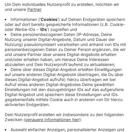
Anzeige
Laut Veranstalter konnte der Markt nicht in gewohnter
Weise geplant werden. Bedingt durch die
Pandemielage sehe man auch in absehbarer Zeit keine
Veränderung. Daher gebe es die Entscheidung, den
Markt auch in diesem Jahr nicht stattfinden zu lassen.
Auch letztes Jahr war "Kunst und Handwerk im
Advent" pandemiebedingt ausgefallen.
Anzeige
Anzeige