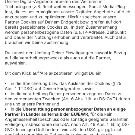
Ein weiterer Tipp, den möglicherweise nicht alle von
euch kennen, gilt für Länder, die den Euro nicht als
Währung haben. Ihr könnt beim Bezahlen den Betrag
direkt in Euro umrechnen lassen. Meist ist es an
Kassen oder Bankautomaten möglich. Allerdings ist
das nicht in allen Ländern eine gute Idee. Der
Wechselkurs ist meist deutlich schlechter. Dazu sagt
Andre Schulze-Wethmar: "Das perfide an der Sache ist,
dass meistens noch eine Warnung erscheint. 'Wollen
sie wirklich keinen festen Tauschkurs wählen?' So
klingt es, als wenn man den festen Tauschkurs
unbedingt nehmen sollte, weil man ansonsten
Nachteile erleidet. Da sollte man sich trotzdem nicht
verrückt machen lassen. Auf jeden Fall die Abbuchung
ohne Umrechnung wählen."
Für den Fall der Fälle rät die Verbraucherzentrale
dennoch dazu, etwas Bargeld dabei zu haben. Wie es