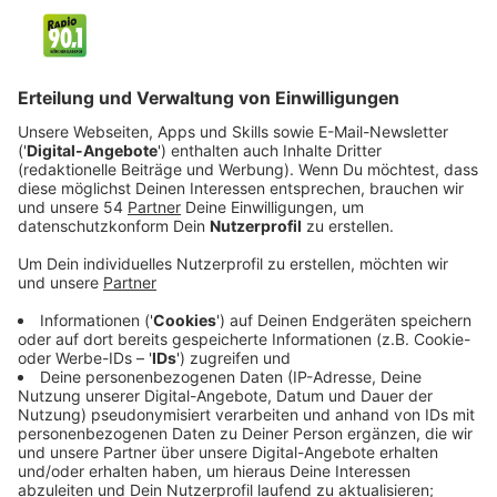
euch da.
Veröffentlicht:
Mittwoch, 17.07.2024 15:45
Anzeige
Zahlen im Urlaub ist immer wieder aufs neue ein
Thema. Auch bei der Europäischen
Verbraucherzentrale. Die Empfehlung von Andre
Schulze-Wethmar lautet daher: Bargeld kann geklaut
werden, Karten auch, bringt dem Dieb aber weniger.
Am besten solltet ihr mit Kreditkarte unterwegs sein.
"Zum Beispiel bei Mautstationen in Frankreich. Da
kommt man mit einer Girokarte nicht weit. Es bedarf
einer Kreditkarte. Die ist schließlich auch das übliche
Zahlungsmittel im Ausland."
Anzeige