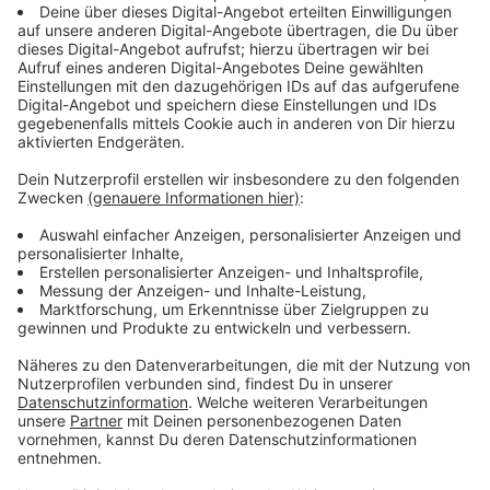
PIN nicht auf Karte schreiben
Anzeige
Es ist ein simpler, aber oft vernachlässigter Tipp: Die
PIN gehört nicht auf die Karte selbst. Eher in einen
Passwortmanager schreiben, wenn es sein muss. Am
besten ist es aber auch einfach, sich die vier Zahlen
wirklich gut einzuprägen.
Anzeige
Betrag in Euro umrechnen lassen - nicht
immer vernünftig
Anzeige