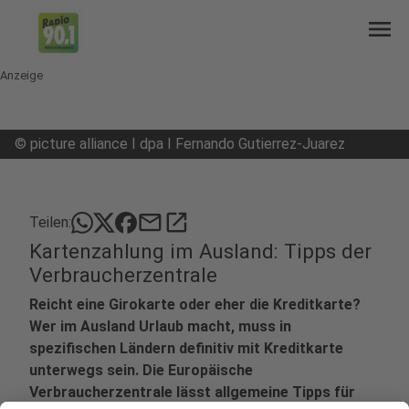
menu
Anzeige
©
picture alliance I dpa I Fernando Gutierrez-Juarez
mail
open_in_new
Teilen:
Kartenzahlung im Ausland: Tipps der
Verbraucherzentrale
Reicht eine Girokarte oder eher die Kreditkarte?
Wer im Ausland Urlaub macht, muss in
spezifischen Ländern definitiv mit Kreditkarte
unterwegs sein. Die Europäische
Verbraucherzentrale lässt allgemeine Tipps für