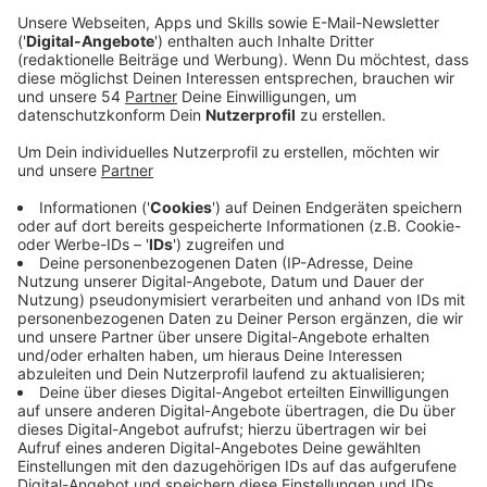
Und bleibt damit weiter mit im Rennen um die
europäischen Plätze. Schon nach 18 Minuten stand es
nach den Toren von Embolo, Thuram und Bensebaini
3:0. Im zweiten Durchgang trafen dann nochmal
Embolo und der eingewechselte Plea zum 5:0
Endstand. Borussias Torhüter Yann Sommer war sehr
zufrieden mit seiner Mannschaft:
Anzeige