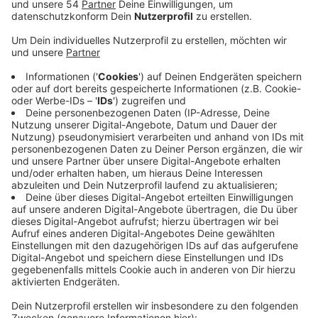
Anzeige
Der erste Spargel sei zwar schon geerntet worden,
allerdings sei das Angebot insgesamt noch knapp. Für
diese Spargel-Saison erwartet die Kreisbauernschaft
aber stabil bleibende Preise. Denn die Spargel-Bauern
könnten ohnehin nicht die Preissenkungen der
Discounter mitgehen. Diese hätten schon im letzten
Jahr Spargel und Erdbeeren aus Südeuropäischen
Ländern eingekauft und hier günstiger als die lokalen
Ernten angeboten. Dadurch hätten die Bauern in der
Region große Konkurrenz bekommen, so die
Kreisbauernschaft. Allerdings seien die Spargel-Käufer
in Mönchengladbach und der Region bereit, etwas
mehr für regionale Produkte zu zahlen. Die Spargel-
Ernte werde mit schönerem Wetter losgehen und dann