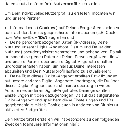
Anzeige
In einem Appell an ihre Mutterpartei, die SPD, fordern
die Jusos die Schaffung einer jungen queeren
Begegnungsstätte. Die Begenungsstätte soll als
geschützter Raum für Menschen dienen, die zum
Beispiel schwul, lesbisch oder transsexuell sind. Denn
Mobbing und Diskriminierung sorgen laut den Jusos
dafür, dass die Zahl psychischer Erkrankungen und
Suizide innerhalb der queeren Community deutlich
höher liegt, als bei heterosexuellen Personen. Die
SPD-Jugend schließt sich mit dem Appell für ein
Begegnungszentrum der Forderung queerer Vereine
an. Und schließlich hätten SPD, Grüne und FDP so ein
Projekt auch bereits in ihrem Kooperationsvertrag
vereinbart, sagen die Jusos.
Anzeige