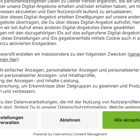
Jugendparlament für zwei Jahre beratend unterstütz
die Mailadresse jupa@moenchengladbach.de für das
Person* unterstützten Ehrenamtler die Anliegen des
Menschen bei ihrer Arbeit. Sie können sich als Exper
Mitglieder mit ihrer Expertise begleiten. Wichtig sei,
bereit erklären, die Mitglieder des Jugendparlaments
Stadtverwaltung.
Anzeige