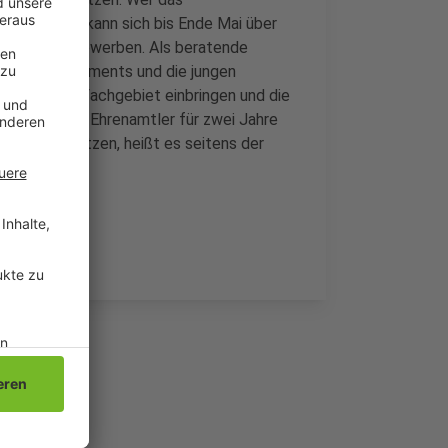
en möchte, kann sich bis Ende Mai über
 Ehrenamt bewerben. Als beratende
 Jugendparlaments und die jungen
ten in einem Fachgebiet einbringen und die
 dass sich die Ehrenamtler für zwei Jahre
 zu unterstützen, heißt es seitens der