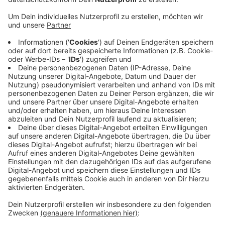
Anzeige
Die 24-jährige Laura Dekker ist zu Gast und spricht
über ihre Erfahrungen als jüngste Solo-Weltumseglerin.
Mit 14 Jahren war sie damals allein auf einem Boot
50.000 Kilometer um den Globus gesegelt. Bei der
Veranstaltungsreihe "Pioniere der Welt" in der KFH
waren bereits Prominente wie Reinhold Messner,
Gerhard Schröder oder Henry Maske zu Gast. Vor ihrem
Vortrag in der KFH war Laura Dekker heute Mittag
noch ins Mathematisch-Naturwissenschaftliche
Gymnasium zu einer Diskussion mit
Oberstufenschülern eingeladen.
Anzeige