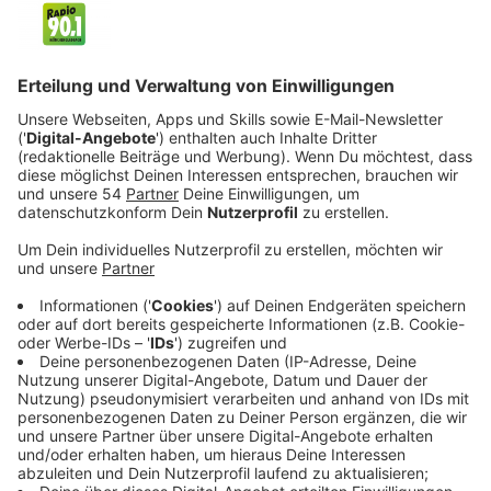
Hughes) und Lucy (Kamryn Pilva) soll hier die
Zukunft der Familie beginnen.
Veröffentlicht:
Sonntag, 23.07.2023 20:04
Anzeige
Eigentlich will Joe nur Natur und Wildtiere schützen,
doch sein Job wird schnell weit mehr als das. Als er im
Wald den Wilderer Ote (Benjamin Hollingsworth)
kennenlernt, wird er nur wenig später in einen brutalen
Mordfall hineingezogen. Denn man findet Ote -
getroffen von Giftpfeilen - tot in der Nähe von Joes
Haus. Die Polizei unter Kommando von Deputy
McLanahan (Chad Rook) nimmt die Ermittlungen auf
und kommt schon bald hinter schockierende
Geheimnisse.