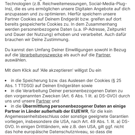
Joe ist gesetzestreu. Und so kann er es nicht
ertragen, dass um ihn herum Ungerechtigkeit
Akzeptieren
geschieht. Und deshalb ermittelt er auf eigene Faust…
powered by
Usercentrics Consent
Anzeige
Management Platform
©
Copyright: Paramount+
Joe will mit seinem neuen Job der ganzen Familie ein
besseres Leben ermöglichen.
Anzeige
©
Copyright: Paramount+
Joe hat es immer wieder mit Wilderern zu tun. Und die
haben dunkle Geheimnisse.