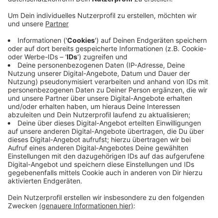
Anzeige
Mit dem Heimatpreis soll lokales ehrenamtliches
Engagement gewürdigt werden. Bewerben können sich
Vereine, Organisationen oder Einzelpersonen mit
verschiedenen Projekten. Zum Beispiel können
Aktionen im sozialen und kulturellen Bereich, aber auch
im Bereich Brauchtum, Heimatpflege und
Umweltschutz eingereicht werden. Die
Bewerbungsphase endet am 11. August. Am Ende
werden drei Gewinner ausgewählt, die bis zu 8.000
Euro bekommen.
https://stadt.mg/heimatpreis
Anzeige