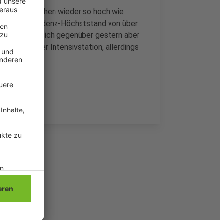
 damit inzwischen wieder so hoch wie
sherigen Inzidenz-Höchststand von über
häusern hat sich gegenüber gestern aber
t mehr auf der Intensivstation, allerdings
t.