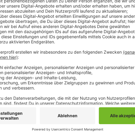
Der Inzidenzwert klettert damit auf über 155. Er ist
Anfang September und bewegt sich stark auf den bi
199 zu. Die Lage in den Mönchengladbacher Kranken
leicht verbessert. Es ist zwar heute ein Covid-Patien
sind auch wieder mehr Intensivplätze frei als zuletz
Anzeige