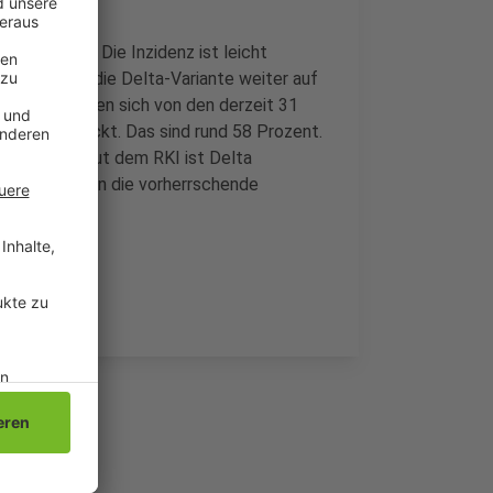
Quarantäne. Die Inzidenz ist leicht
der Stadt ist die Delta-Variante weiter auf
 Demnach haben sich von den derzeit 31
irus angesteckt. Das sind rund 58 Prozent.
-Variante. Laut dem RKI ist Delta
er Infektionen die vorherrschende