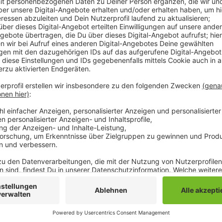
Nach wie vor befinden sich 51 Mönchengladbacher in 
angestiegen und liegt heute bei 6,5. Auch bei uns in 
dem Vormarsch, wie die Stadt auf Anfrage mitteilt.
infizierten Personen 18 mit der Delta-Variante des V
Bei drei weiteren Fällen handelt es sich um die Alpha
deutschlandweit mit einem Anteil von 74 Prozent all
Variante.
Anzeige