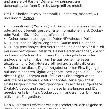
Anzeige
Das Event könnte dann in den Landschaften rund um
den Tagebau Garzweiler stattfinden. Mitglieder der
Stadträte Mönchengladbach, Erkelenz, Jüchen,
Grevenbroich und Titz haben sich an den Überlegungen
und Planungen zur Internationalen Gartenausstellung
beteiligt. In einem ersten Schritt wurde Ende letzten
Jahres eine Machbarkeitsstudie zur Internationalen
Gartenausstellung 2037 vorgestellt. Im zweiten
Schritt wurden jetzt die kommunalen Stadträte über
die Planungen zur Gartenausstellung informiert. Laut
den aktuellen Überlegungen könnte
Mönchengladbach-Wanlo gemeinsam mit Jüchen und
Keyenberg Hauptstandort der Ausstellung werden.
Alle Hauptstandorte sollen dabei einen eigenen