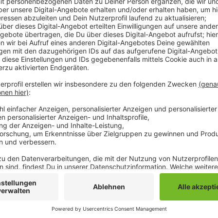
Die sogenannte Textilfabrik 7.0 soll ein Modellproj
Gewerbe werden und gleichzeitig zeigen, wie eine w
Jahr 2035 aussehen kann. Dazu zählen unter anderem
Biotechnologie und künstliche Intelligenz. Der Aufba
bis zu 2500 Arbeitsplätze schaffen. So wollen die In
Strukturwandel im Rheinischen Revier leisten. Die Re
Projekt, weil zwischen Mönchengladbach, Krefeld un
und Bildung und Forschung weltweit einmalig sei, hei
Anzeige