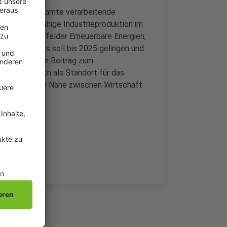
ekt für das gesamte verarbeitende
ettbewerbsfähige Industrieproduktion im
 die Themenfelder Erneuerbare Energien,
u des Projekts soll bis 2025 gelingen und
itiatoren einen Beitrag zum
gion eigne sich als Standort für das
d Aachen, die Nähe zwischen Wirtschaft
ßt es.