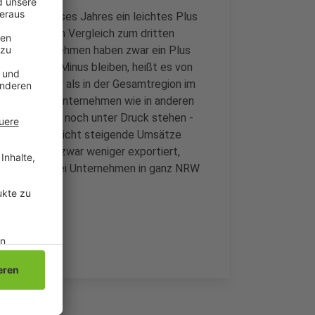
Quartal dieses Jahres ein leichtes Plus
rzeichnen, im Vergleich zum dritten
t. Die Unternehmen haben zwar ein Plus
rich aber im Minus bleiben, heißt es von
 Stadt besser als in der Gesamtregion im
gieintensive Unternehmen wie in anderen
preise immer noch unter Druck stehen -
all-Branche leicht steigende Umsätze
ternehmen zwar weniger exportiert,
 gestiegen - bei Unternehmen in ganz NRW