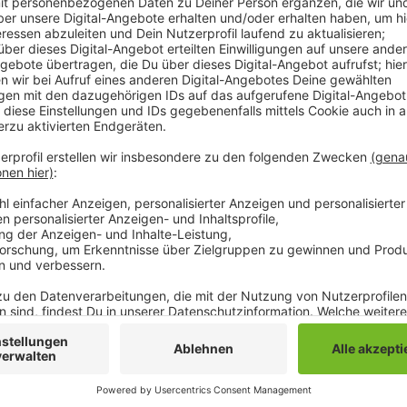
Demnach konnten die Unternehmen bei uns im dritten 
von 0,3 Prozent im Vergleich zum Vorjahresquartal ve
Quartal von 2022 sogar ein Plus von knapp 4 Prozen
gemacht, durch die Inflation würden sie unter dem St
der IHK. Trotzdem sei die Entwicklung bei uns in der
Durchschnitt - denn hier gebe es nicht so viele ener
Teilregionen. Diese würden wegen der hohen Energie
umso positiver sei es, dass die Chemie- und die Met
melden. Darüber hinaus haben Mönchengladbacher Un
dafür ist die Nachfrage im Inland um gut 7 Prozent
ist sie um 3,4 Prozent gesunken.
Anzeige