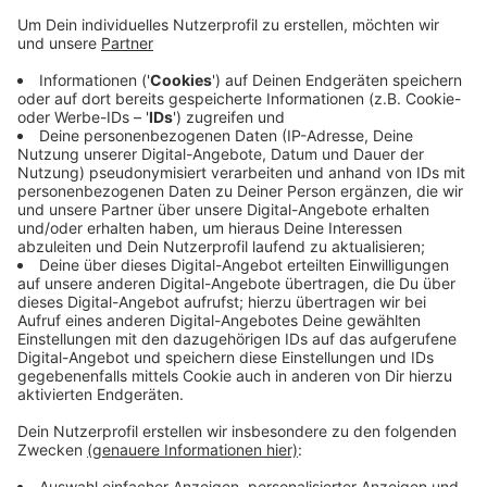
Somit ist das Impfzentrum in der Redbox ab sofort
mittwochs und freitags von jeweils 12 bis 18 Uhr
geöffnet. Im April war die städtische Impfstelle in der
Woche noch drei Stunden länger geöffnet.
Überraschend kommt die Anpassung der
Öffnungszeiten allerdings nicht. Denn viele Impfungen
würden weiterhin in den Arztpraxen in der Stadt
durchgeführt. So wurden allein in der vergangenen
Woche 88 Prozent aller Corona-Impfungen in
Mönchengladbacher Arztpraxen verabreicht.
Anzeige