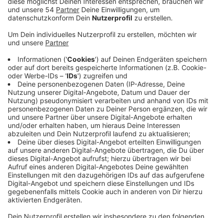
Veröffentlicht:
Mittwoch, 29.06.2022 14:37
Anzeige
Laut Stadt sind im Moment 339 Personen ungeimpft,
die in diese Gruppen gehören. Die Impfpflicht gilt zum
Beispiel für Beschäftigte in Krankenhäusern,
Arztpraxen und Pflegeinrichtungen. Die Stadt hat jetzt
Anhörungsschreiben an die Mönchengladbacher
verschickt, die laut ihren Arbeitgebern gegen die
einrichtungsbezogene Impfpflicht verstoßen. Die
Betroffenen können dann noch einmal Stellung dazu
beziehen. Bußgelder und Arbeitsverbote greifen aber
laut der Stadt erst dann, wenn eine allgemeingültige
und gerichtsfeste Einschätzung vorliegt. Im Moment
laufen noch die Prüfverfahren. Von der
einrichtungsbezogenen Impfpflicht ausgenommen sind