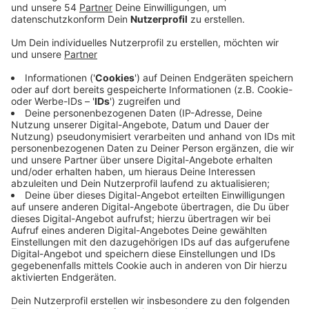
Das Impfen für Kinder und Jugendliche ab 12 Jahren
geht heute in Mönchengladbach weiter. Ab 14 Uhr
steht am Impfzentrum im Nordpark eine Kinderärztin
mit bereit. Aus organisatorischen Gründen haben sich
die Impftermine für die Jugendlichen geändert. Der
Donnerstagtermin entfällt - stattdessen können sich
die 12 bis 15jährigen jetzt auch sonntags am Nordpark
impfen lassen. Ebenfalls zwischen 14 und 20 Uhr.
Eine
Übersicht und noch mehr Informationen gibt es auch
hier.
Die Impfung erfolgt nach ausführlicher
medizinischer Beratung und Aufklärung der
Jugendlichen und ihrer Erziehungsberechtigten. Für die
Impfung der Jugendlichen unter 16 Jahren müssen die
Erziehungsberechtigten außerdem ihre Einwilligung
geben. Im Impfzentrum gibt es eine extra Impfstraße
für die Jugendlichen und dort impfen ausschließlich