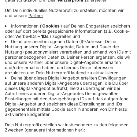
Anzeige
Demnach sei die Nachfrage in den fünf Secondhand-
Kleidershops und der Secondhand-Möbelhalle das
ganze Jahr über hoch und würde weiter steigen.
Besonders junge Menschen kaufen laut Volksverein
immer öfter Secondhand-Waren - vor allem, um
nachhaltiger zu sein. Viele Sozialkaufhäuser in NRW
melden im Moment eine sehr hohe Nachfrage. Die
steigenden Energiepreise und die Inflation lassen das
Geld in einigen Haushalten knapp werden und immer
mehr Menschen entscheiden sich dazu, gebrauchte
Waren günstiger zu kaufen.
Anzeige