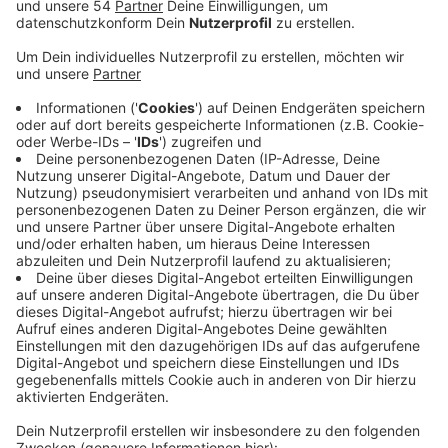
Anzeige
Gefälschte Impfpässe sind auch in Mönchengladbach
ein wachsendes Problem. Das bestätigen die
Apotheken in unserer Stadt, die für die Digitalisierung
der Impfpässe verantwortlich sind. Mit strengeren
Coronaregeln und 2G im Freizeitbereich steigt der
Druck auf Ungeimpfte und die Zahl von ihnen, die sich
falsche Pässe besorgt. Die Apotheken haben aber
Möglichkeiten solche Fälschungen zu erkennen,
bestätigt Kreisvertrauensapotheker Alexander Holz.
Für die erfahrenen Apotheker sei es vergleichsweise
einfach, die Echtheit zu überprüfen. Bei Zweifeln an
der Echtheit stellen die Apotheken keinen digitalen
Impfpass aus- das betont der Apothekerverband
Nordrhein. Außerdem ist es sowohl strafbar Impfpässe
zu fälschen als auch gefälschte Pässe zu benutzen: