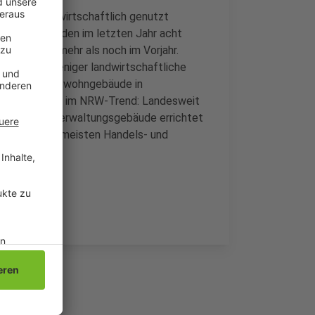
chtet, die wirtschaftlich genutzt
tiker. So wurden im letzten Jahr acht
llt - drei mehr als noch im Vorjahr.
äude und weniger landwirtschaftliche
zahl der Nichtwohngebäude in
egt die Stadt im NRW-Trend: Landesweit
, Büro- und Verwaltungsgebäude errichtet
it wurden am meisten Handels- und