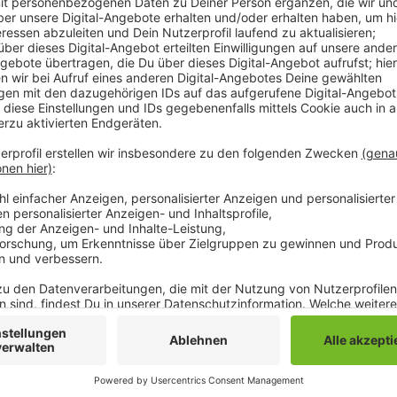
In Mönchengladbach werden immer mehr Gebäude erri
werden. Das zeigen aktuelle Zahlen der Landesstatis
Handels- und Lagergebäude im Stadtgebiet fertiggeste
Allerdings wurden weniger Büro- und Verwaltungsgeb
Betriebsgebäude errichtet. Insgesamt steigt die An
Mönchengladbach dennoch um 5,6 Prozent. Damit li
wurden im letzten Jahr nämlich 2630 neue Betriebs-
- 8,8 Prozent mehr als ein Jahr zuvor. Auch NRW-we
Lagergebäude fertiggestellt.
Anzeige