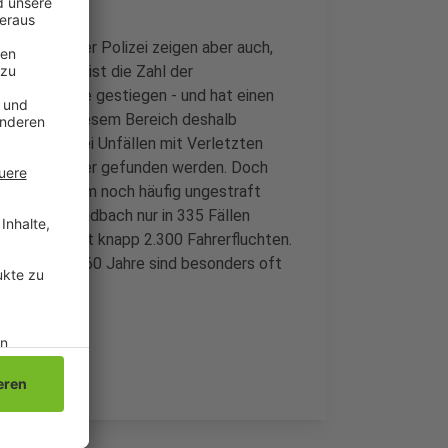
ck. Zahlen der Polizei zeigen aber auch,
nnen. 2023 ist die Zahl der
Jahr in Folge gestiegen - und hat einen
ühungen in diesem Bereich deshalb
esteigert. Bei Unfällen mit Verletzten
lüchtigen Fahrer gefunden werden. Doch
ucht trotzdem noch häufig ungestraft
t Mönchengladbach nur in 335 Fällen
bei insgesamt knapp 2.300 Fahrerfluchten.
e mehr als 60 Jahre sind besonders oft