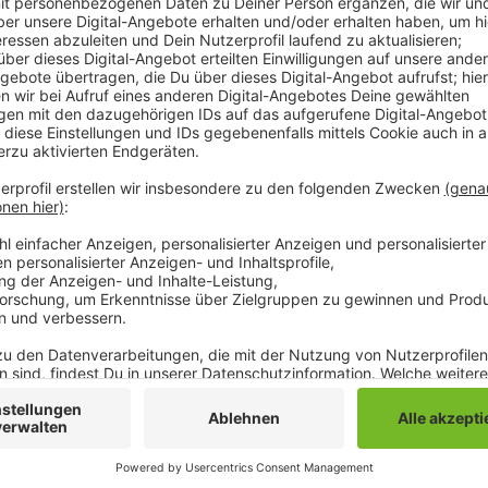
Dabei lies er seinen schwer verletzten Beifahrer zurü
dass immer mehr Fahrerfluchten aufgeklärt werden kö
Fahrerfluchten in Mönchengladbach schon das dritte 
neuen Höchstwert erreicht. Die Polizei hat ihre Bem
verstärkt - und die Aufklärungsquote auch deutlich g
konnten so in fast zwei Drittel (62,2 Prozent) der f
Zahlen der Staatsanwaltschaft zeigen, dass Unfallfl
bleibt. Im Jahr 2022 konnte laut Staatsanwaltschaf
Anklage (oder Strafbefehlsantrag) erhoben werden, 
Laut statistischem Landesamt begehen Menschen, di
Fahrerflucht.
Anzeige