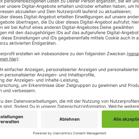
Firmen aus unserer Stadt können sich noch bis Monat
Auszeichnung bewerben. Der Preis sei eine gute Mögli
gestalterischen und unternehmerischen Fähigkeiten z
Hier kommt ihr zur Anmeldung:
https://www.ihkaward.de/
Anzeige