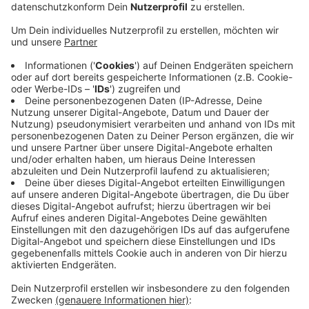
Anzeige
Seit gestern finden die praktischen und mündlichen
Ausbildungsprüfungen, Sach- und Fachkundeprüfungen
und Prüfungen im Verkehrsbereich wieder statt. Mitte
Juni wird die IHK dann die schriftlichen
Ausbildungsprüfungen nachholen. Prüflinge, die für die
Abschlussprüfung 1 im Frühjahr angemeldet waren,
können diese im Herbst nachholen. Fortbildungs-
Prüfungen starten Anfang Juni wieder und die, wegen
der Corona-Einschränkungen ausgefallenen,
Fortbildungsprüfungen werden ab Ende Juni bis
August nachgeholt. Die IHK will jeden ihrer Prüflinge
über die Termine schriftlich informiert.
Anzeige