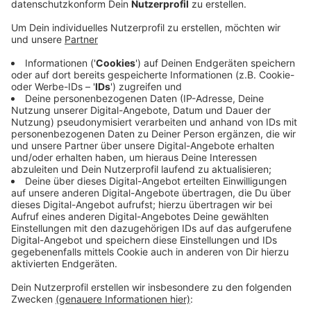
Anzeige
Wer noch nicht weiß, was er oder sie danach machen
möchte, kann sich heute (07.04.) beraten lassen. Die
Industrie- und Handelskammer Mittlerer Niederrhein
schaltet nachher eine Hotline zum dualen Studium.
Dabei wird das praktische Lernen in einem Betrieb mit
einem Studiengang kombiniert. Die Infohotline der IHK
richtet sich an Schüler aus der Region und deren
Eltern. Sie ist heute Nachmittag zwischen 13:30 und
15:00 Uhr geschaltet.
Mönchengladbach und Rhein-Kreis Neuss:
Karsten Moschek, Tel. 02161 241-118
Anzeige