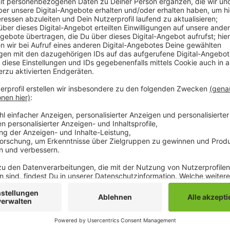
Mit ihrem Förderprogramm "Go Digital" wollen sie s
für Homeoffice-Arbeitsplätze bereitstellen und einric
mittlere Unternehmen und das Handwerk. Weitere In
Christian von Styp-Rekowski (Tel.: 02161 241-149; E
niederrhein.ihk.de)
Benita Görtz (Tel.: 02161 241-145; goertz@mittlerer-
IHK-Website: www.mittlerer-niederrhein.ihk.de/2258
Anzeige