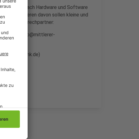
chnell und einfach Hardware und Software
hten. Profitieren davon sollen kleine und
fos und Ansprechpartner:
-mail: vonstyp@mittlerer-
niederrhein.ihk.de)
7