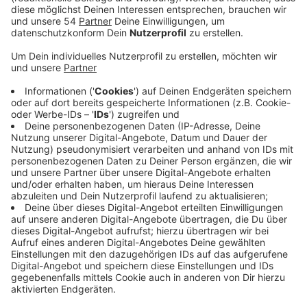
Anzeige
Mönchengladbach könnte bald schlechter im
Fernverkehr angebunden sein. Ab Anfang August
(05.08.) und mindestens bis Mitte Dezember (14.12.)
werde das Angebot "punktuell angepasst", sagt die
Deutsche Bahn gegenüber Radio 90,1. Inwiefern das
Verbindungen in Mönchengladbach betreffen wird, ist
noch nicht ganz klar. Ob auch die ICE-Verbindungen
von Mönchengladbach nach Berlin eingeschränkt
werden, sagt die Bahn gegenüber unserem Sender
nicht. NRW-Verkehrsminister Krischer spricht aber in
einem Brief an den DB-Chef Lutz davon, dass bei uns
dann nur eine Verbindung fahren könnte anstatt zwei.
Er appelliert an die Bahn, diese Pläne zu überdenken.
Die Bahn stellt gegenüber unserer Redaktion klar, dass