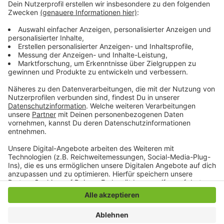
Fahrplanänderungen aufgrund der vielen Baustellen
nötig wären. Wie es in Zukunft weitergeht, sagt sie
allerdings nicht - denn ab Mitte Dezember tritt
ohnehin ein neuer Fahrplan in Kraft. Ob
Mönchengladbach dann noch so oft auf dem Plan
steht, ist noch nicht klar.
Anzeige
Anzeige
Anzeige