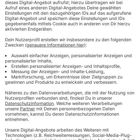
Pflaster
Einmalhandschuhe (
hier klicken
*)
Anzeige
Wundversorgung
Anzeige
Desinfektionsmittel (
hier klicken
*)
Kochsalzlösung
Wundsalbe (
hier klicken
*)
Pfotenbalsam
Anzeige
Medikamente