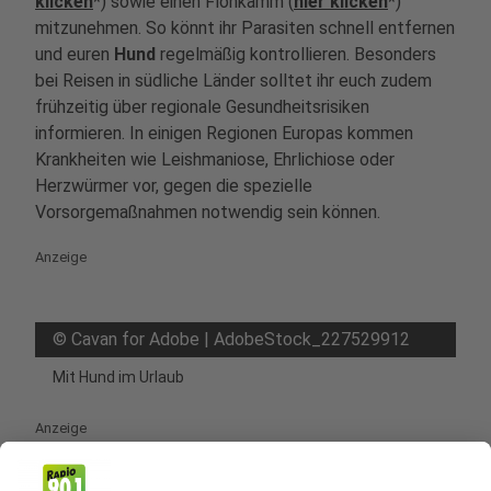
klicken
*) sowie einen Flohkamm (
hier klicken
*)
mitzunehmen. So könnt ihr Parasiten schnell entfernen
und euren
Hund
regelmäßig kontrollieren. Besonders
bei Reisen in südliche Länder solltet ihr euch zudem
frühzeitig über regionale Gesundheitsrisiken
informieren. In einigen Regionen Europas kommen
Krankheiten wie Leishmaniose, Ehrlichiose oder
Herzwürmer vor, gegen die spezielle
Vorsorgemaßnahmen notwendig sein können.
Anzeige
©
Cavan for Adobe | AdobeStock_227529912
Mit Hund im Urlaub
Anzeige