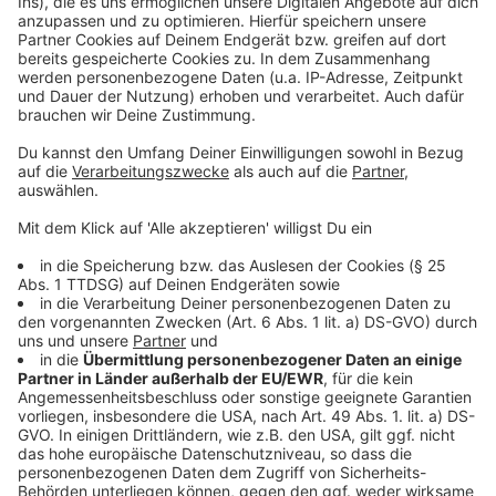
Anzeige
Individuelle Dauermedikamente
Magen-Darm-Präparate (
hier klicken
*)
Elektrolyte
Medikamente gegen Reisekrankheit
Anzeige
Parasiten-Schutz
Anzeige
Zeckenzange (
hier klicken
*)
Flohkamm (
hier klicken
*)
Zecken- und Flohschutz
Anzeige