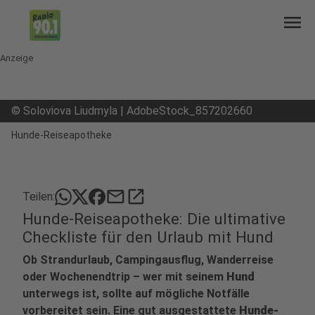
menu
Anzeige
©
Soloviova Liudmyla | AdobeStock_857202660
Hunde-Reiseapotheke
mail
open_in_new
Teilen:
Hunde-Reiseapotheke: Die ultimative
Checkliste für den Urlaub mit Hund
Ob Strandurlaub, Campingausflug, Wanderreise
oder Wochenendtrip – wer mit seinem
Hund
unterwegs ist, sollte auf mögliche Notfälle
vorbereitet sein. Eine gut ausgestattete
Hunde-