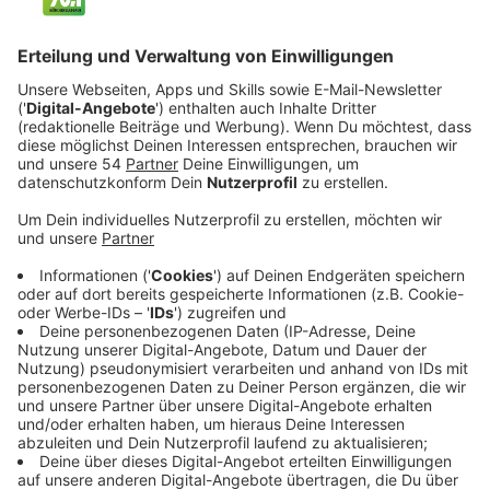
Checkliste: Die perfekte Hunde-
Reiseapotheke
Anzeige
Damit ihr nichts vergesst, hier die kompakte Übersicht:
Anzeige
Verbandsmaterial
Anzeige
Sterile Kompressen (
hier klicken
*)
Mullbinden
selbsthaftende Vebandbinden (
hier klicken
*)
Verbandsschere (
hier klicken
*)