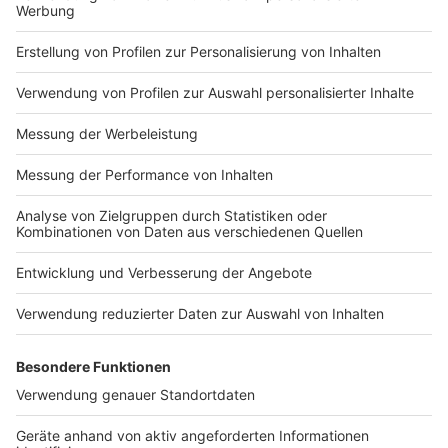
Anzeige
Fazit: Mit der richtigen Hunde-
Reiseapotheke entspannt in den Urlaub
Anzeige
Eine gut ausgestattete
Hunde-Reiseapotheke
gehört zu jedem
Urlaub mit Hund
dazu. Sie hilft euch
dabei, kleinere Verletzungen und gesundheitliche
Probleme schnell zu versorgen und sorgt für mehr
Sicherheit unterwegs. Je besser ihr vorbereitet seid,
desto entspannter könnt ihr euren
Urlaub
gemeinsam
genießen.
Nehmt euch vor jeder
Reise
einige Minuten Zeit, um
eure
Hunde-Reiseapotheke
zu überprüfen, fehlende
Materialien zu ergänzen und die Haltbarkeit von