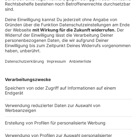
Notfallausrüstung
Anzeige
Fieberthermometer
Rettungsdecke
Taschenlampe
Kühlkompressen
Maulschlaufe
Anzeige
©
Vasyl | AdobeStock_383268223
Urlaub mit Hund