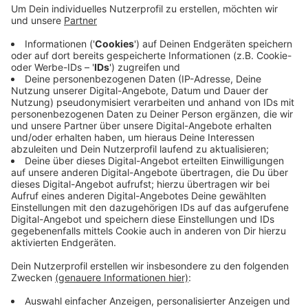
Heute (20. Januar) beginnen die mehr als 100 Kinder
der KiTas aus unserer Stadt. Morgen (21. Januar)
folgen dann die Spiele der Grundschulen. Die Spiele
finden alle jeweils von 9 bis ca. 15 Uhr auf der Anlage
des GHTC statt. Unterstützt wird das Ganze dabei
vom Fachbereich Kinder, Jugend und Familie der Stadt.
Als Ehrengast wird das Masskottchen "Schlenzi" der
deutschen Hockeynationalmannschaft erwartet.
Anzeige
Anzeige