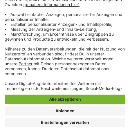
Schichtbetrieb vom THW betrieben wird. Nach dem
Einsatz der Mönchengladbacher Kräfte steht das
Mönchengladbacher THW auch für weitere Einsätze
bereit.
Anzeige
Anzeige
Anzeige
Anzeige