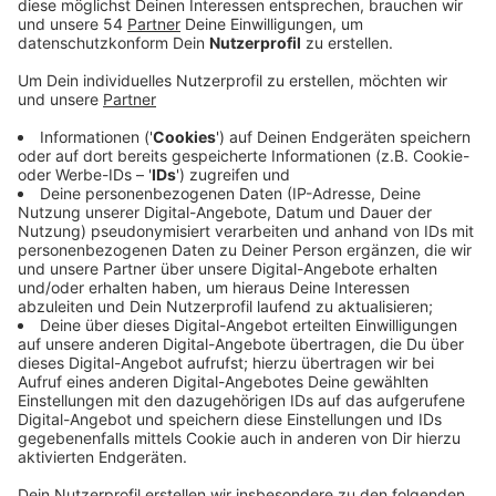
Anzeige
Der viele Regen und die hohen Pegelstände in den
Flüssen haben Deiche und Dämme aufgeweicht und
teilweise zu Überflutungen geführt. In Hamm haben
Mönchengladbacher Einsatzkräfte des THW geholfen,
einen Deich zu stabilisieren. Nach den Weihnachts-
Feiertagen wurde das Mönchengladbacher THW zur
Unterstützung angefordert. Insgesamt 36
Einsatzkräfte aus unserer Stadt machten sich
daraufhin auf den Weg nach Hamm. Dort füllten sie
zusammen mit zwei weiteren Ortsverbänden rund
20.000 Sandsäcke. Mit den Sandsäcken sollte der
sogenannte Ahse-Damm gegen die Wassermassen
stabilisiert werden, so das THW. Hunderte
Einsatzkräfte vor Ort hatten zuvor einen Sandsack-
Füllplatz eingerichtet, der im 24-Stunden