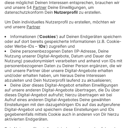
Anzeige
Gleichzeitig gebe es aber auch viele Gruppen, die
helfen wollen. Stadt, Caritas und Sozial-Holding wollen
jetzt Helfende und Hilfesuchende zusammenbringen.
Ältere Menschen können sich an den
Pflegestützpunkt der Stadt wenden, wenn sie zum
Beispiel Hilfe beim Einkauf oder bei Besorgungen
brauchen. Die Hilfe kommt dann von Mitarbeitern der
Sozial-Holding, die sich freiwillig gemeldet haben, um
ältere Mönchengladbacher zu unterstützen. Wer
selber Unterstützung anbieten möchte, kann sich beim
Freiwilligenzentrum der Caritas melden, das die
Hilfsangebote koordiniert.
Pflegestützpunkt des Fachbereichs Altenhilfe:
montags bis freitags von 8:30 bis 15:00 Uhr unter der
Rufnummer 02161 / 25-6725