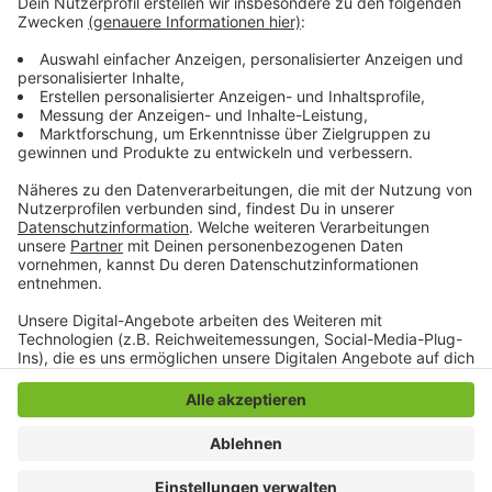
Freiwilligenzentrum Caritas: montags, mittwochs und
freitags jeweils von 9:00 bis 14:00 Uhr unter der
Rufnummer 02166-40207 oder per Mail an fwz-
mg@caritas-mg.de
Anzeige
Anzeige
Anzeige
Anzeige