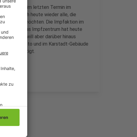
le an, die beim letzten Termin im
nd aber auch heute wieder alle, die
fen lassen möchten. Die Impfaktion im
 bis 16 Uhr. Das Impfzentrum hat heute
. Die Stadt will aber darüber hinaus
pfungen im Minto und im Karstadt-Gebäude
 Stadt bestätigt.