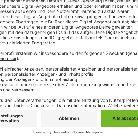
Dort stehen unter anderem die Zweitimpfungen für al
Jobcenter vor drei Wochen dabei waren. Eingeladen si
spontan und ohne Termin vorbeikommen und sich imp
Jobcenter auf der Viktoriastraße läuft heute von 10
noch bis 20 Uhr geöffnet - danach schließt es vorerst
weiter auch mobile Aktionen anbieten. Auch die Im
Rheydt werden im Oktober weiterlaufen, hat uns die
Anzeige