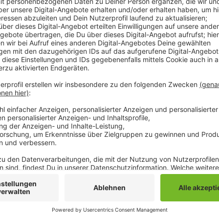
Wie die Anmelder der Demo mitteilen, würden rund
Polizei rechnet im Bereich der Aufzugsstrecke mit 
startet auf dem Sonnenhausplatz mit einer Kundgebu
der Demo-Zug durch die Gladbacher Innenstadt zieh
Hindenburgstraße und dann über den Alten Markt. Ans
Viersener Straße wieder zurück zur Hindenburgstraß
Mönchengladbacher Polizei wird die Demonstration be
Mönchengladbacher Initiativen, Institutionen und Ve
Recherche-Netzwerks "Correktiv" hatten unter ande
Heinrichs, der Mönchengladbacher Karnevalsverban
aufgerufen, sich an der Demo zu beteiligen.
Anzeige