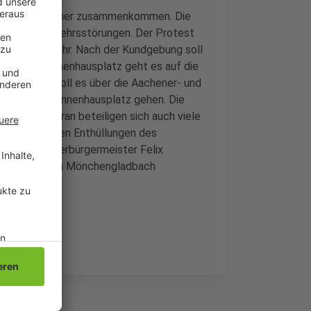
 1500 Teilnehmer zusammenkommen. Die
größeren Verkehrsstörungen. Der Protest
ng - ab 18 Uhr. Nach der Kundgebung soll
en. Vom Sonnenhausplatz geht es auf die
chließend soll es über die Aachener- und
e und zum Sonnenhausplatz gehen. Die
gleiten. Daran beteiligen sich auch viele
reine. Nach den Enthüllungen des
rem auch Oberbürgermeister Felix
d und Borussia Mönchengladbach