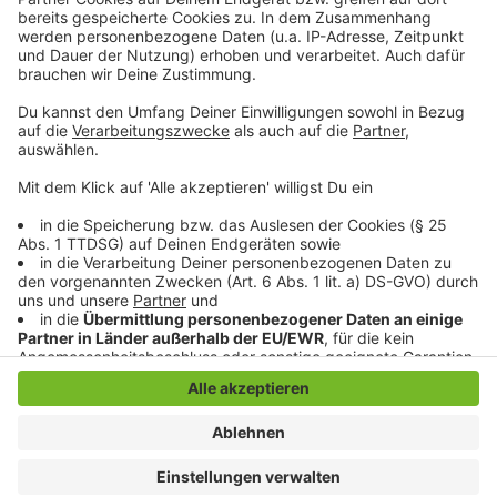
Wer nicht genug bekommen und weitere Portionen
Lachen verschrieben bekommen möchte: Lisa Feller
ist aktuell mit ihrem Programm "Schön für dich" auf
Tour. Alle Termine und Ticketinfos
gibt es hier
.
Anzeige
Anzeige
Anzeige
Anzeige