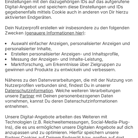
Unsere Herbst-Comedy mit Lisa Feller
"Herbst Dich nicht so!"
Anzeige
So heißt unsere neue Serie von und mit Lisa Feller, die
uns diesen Herbst lustig machen wird. Lisa lässt dabei
kein Thema aus, das uns im Herbst begegnet. Die
falschen Klamotten, Diäten und Mücken im Herbst,
oder Backen und Kürbisse schnitzen. Lisa geht täglich
mit uns locker durch den Herbst.
Anzeige
Lisa Feller mit Programm auf Tour
Anzeige