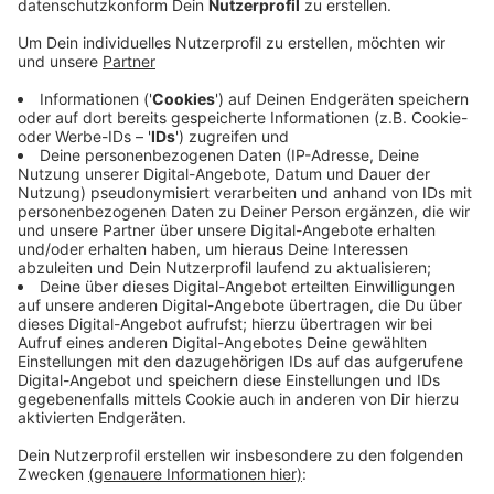
Veröffentlicht:
Donnerstag, 27.04.2023 15:30
Anzeige
Anlass ist der Tag der Arbeit am Montag. Hendrik
Wüst wird heute Abend in der Red Box am Nordpark
vor rund 500 Vertretern von Gewerkschaften eine
Rede halten. Auch der Minister für Arbeit, Gesundheit
und Soziales, Karl-Josef Laumann und die Vorsitzende
des DGB-Landesbezirks werden am
Arbeitnehmerempfang in Mönchengladbach
teilnehmen und sprechen. Der Arbeitnehmerempfang
der Landesregierung findet seit Mitte der achtziger
Jahre jedes Jahr statt.
Anzeige